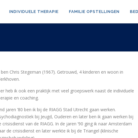
INDIVIDUELE THERAPIE
FAMILIE OPSTELLINGEN
BE
k ben Chris Stegeman (1967). Getrouwd, 4 kinderen en woon in
erkhoven.
ier heb ik ook een praktijk met veel groepswerk naast de individuele
herapie en coaching.
ind jaren ’80 ben ik bij de RIAGG Stad Utrecht gaan werken.
sychodiagnostiek bij Jeugd, Ouderen en later ben ik gaan werken bij
e crisisdienst van de RIAGG. In de jaren ’90 ging ik naar Amsterdam
ar de crisisdienst en later werkte ik bij de Triangel (klinische
ezinsbehandeling).