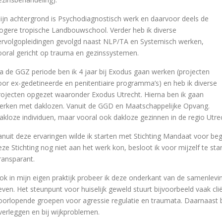
ijn achtergrond is Psychodiagnostisch werk en daarvoor deels de
ogere tropische Landbouwschool. Verder heb ik diverse
ervolgopleidingen gevolgd naast NLP/TA en Systemisch werken,
ooral gericht op trauma en gezinssystemen.
a de GGZ periode ben ik 4 jaar bij Exodus gaan werken (projecten
oor ex-gedetineerde en penitentiaire programma’s) en heb ik diverse
rojecten opgezet waaronder Exodus Utrecht. Hierna ben ik gaan
erken met daklozen. Vanuit de GGD en Maatschappelijke Opvang.
akloze individuen, maar vooral ook dakloze gezinnen in de regio Utre
anuit deze ervaringen wilde ik starten met Stichting Mandaat voor be
eze Stichting nog niet aan het werk kon, besloot ik voor mijzelf te sta
ransparant.
ok in mijn eigen praktijk probeer ik deze onderkant van de samenlev
even. Het steunpunt voor huiselijk geweld stuurt bijvoorbeeld vaak cli
oorlopende groepen voor agressie regulatie en traumata. Daarnaast
verleggen en bij wijkproblemen.