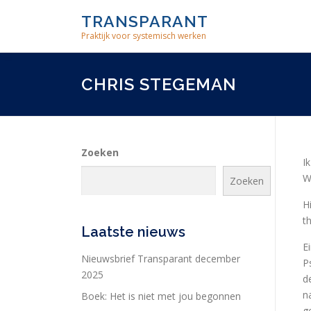
Skip
TRANSPARANT
to
Praktijk voor systemisch werken
content
CHRIS STEGEMAN
Zoeken
I
W
Zoeken
H
t
Laatste nieuws
E
Nieuwsbrief Transparant december
P
2025
d
na
Boek: Het is niet met jou begonnen
g