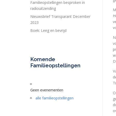
Familieopstellingen besproken in
radiouitzending
M
H
Nieuwsbrief Transparant December
v
2023
v
Boek: Leeg en bevrijd
N
v
p
w
Komende
D
Familieopstellingen
V
d
T
Geen evenementen
O
alle familieopstellingen
g
d
o