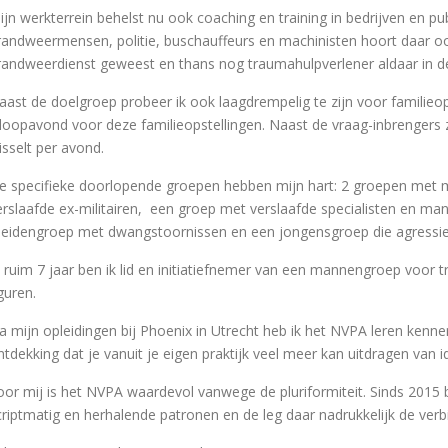
ijn werkterrein behelst nu ook coaching en training in bedrijven en p
randweermensen, politie, buschauffeurs en machinisten hoort daar ook 
randweerdienst geweest en thans nog traumahulpverlener aldaar in de
aast de doelgroep probeer ik ook laagdrempelig te zijn voor familieops
nloopavond voor deze familieopstellingen. Naast de vraag-inbrengers z
isselt per avond.
e specifieke doorlopende groepen hebben mijn hart: 2 groepen met 
erslaafde ex-militairen, een groep met verslaafde specialisten en m
eidengroep met dwangstoornissen en een jongensgroep die agressie 
l ruim 7 jaar ben ik lid en initiatiefnemer van een mannengroep voor t
guren.
ia mijn opleidingen bij Phoenix in Utrecht heb ik het NVPA leren kenn
ntdekking dat je vanuit je eigen praktijk veel meer kan uitdragen van
oor mij is het NVPA waardevol vanwege de pluriformiteit. Sinds 2015 b
criptmatig en herhalende patronen en de leg daar nadrukkelijk de verb