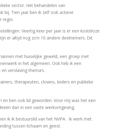
ublieke sector. Het behandelen van
bij. Tien jaar ben ik zelf ook actieve
 regio.
tellingen. Veertig keer per jaar is er een kosteloze
ijn er altijd nog zo’n 10 andere deelnemers. Dit
mannen met huiselijke geweld, een groep met
annenwerk in het algemeen. Ook heb ik een
en verslaving thema’s.
rainers, therapeuten, clowns, leiders en publieke
en en ben ook lid geworden. Voor mij was het een
 ideeën dan in een vaste werkomgeving.
en ik ik bestuurslid van het NVPA. Ik werk met
inding tussen lichaam en geest.