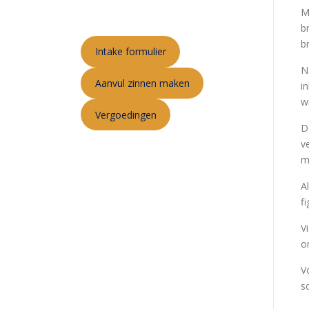
M
b
b
Intake formulier
N
Aanvul zinnen maken
i
w
Vergoedingen
D
v
m
A
fi
V
o
V
s