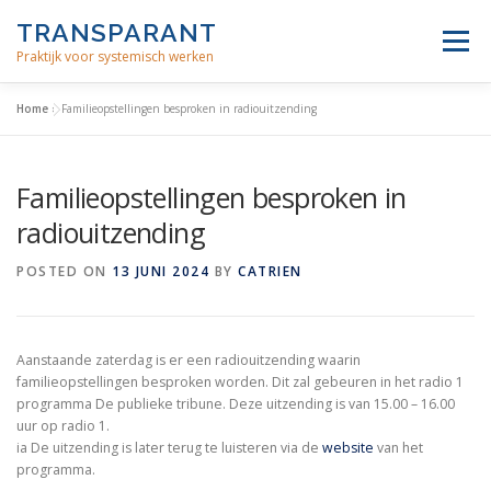
Skip
TRANSPARANT
to
Menu
content
Praktijk voor systemisch werken
Home
»
Familieopstellingen besproken in radiouitzending
INDIVIDUELE THERAPIE
FAMILIE OPSTELLINGEN
Familieopstellingen besproken in
BEDRIJFSCOACHING
MEDITATIE
OVER ONS
radiouitzending
POSTED ON
13 JUNI 2024
BY
CATRIEN
Aanstaande zaterdag is er een radiouitzending waarin
familieopstellingen besproken worden. Dit zal gebeuren in het radio 1
programma De publieke tribune. Deze uitzending is van 15.00 – 16.00
uur op radio 1.
ia De uitzending is later terug te luisteren via de
website
van het
programma.