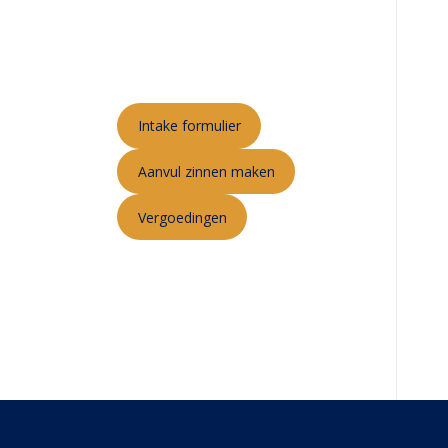
Intake formulier
Aanvul zinnen maken
Vergoedingen