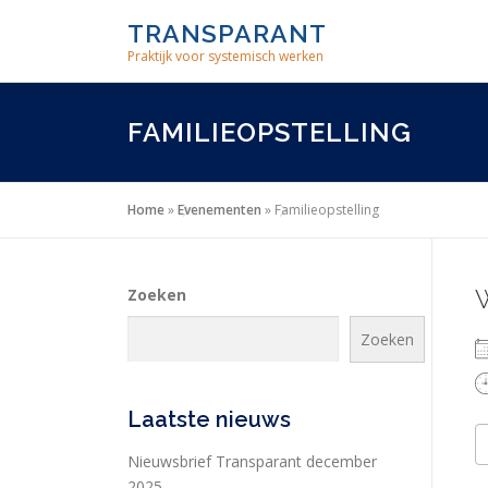
Skip
TRANSPARANT
to
Praktijk voor systemisch werken
content
FAMILIEOPSTELLING
Home
»
Evenementen
»
Familieopstelling
Zoeken
Zoeken
Laatste nieuws
Nieuwsbrief Transparant december
2025