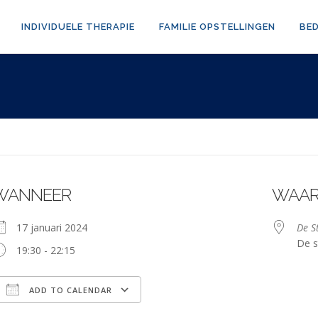
INDIVIDUELE THERAPIE
FAMILIE OPSTELLINGEN
BE
WANNEER
WAA
17 januari 2024
De S
De s
19:30 - 22:15
ADD TO CALENDAR
Download ICS
Google Calendar
iCalendar
Office 365
Outlook Live