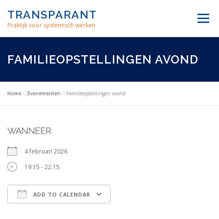
Skip
TRANSPARANT
to
Menu
content
Praktijk voor systemisch werken
INDIVIDUELE THERAPIE
FAMILIE OPSTELLINGEN
FAMILIEOPSTELLINGEN AVOND
BEDRIJFSCOACHING
MEDITATIE
OVER ONS
Home
»
Evenementen
»
Familieopstellingen avond
WANNEER
4 februari 2026
19:15 - 22:15
ADD TO CALENDAR
Download ICS
Google Calendar
iCalendar
Office 365
Outlook Live