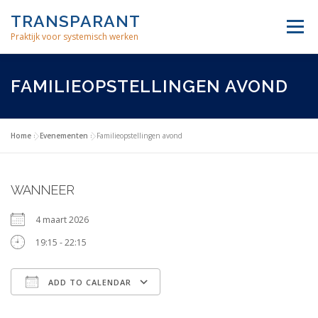
Skip
TRANSPARANT
to
Menu
content
Praktijk voor systemisch werken
INDIVIDUELE THERAPIE
FAMILIE OPSTELLINGEN
FAMILIEOPSTELLINGEN AVOND
BEDRIJFSCOACHING
MEDITATIE
OVER ONS
Home
»
Evenementen
»
Familieopstellingen avond
WANNEER
4 maart 2026
19:15 - 22:15
ADD TO CALENDAR
Download ICS
Google Calendar
iCalendar
Office 365
Outlook Live