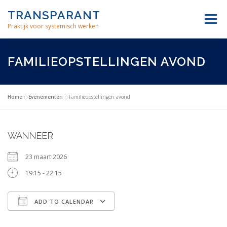
Skip
TRANSPARANT
to
Menu
content
Praktijk voor systemisch werken
INDIVIDUELE THERAPIE
FAMILIE OPSTELLINGEN
FAMILIEOPSTELLINGEN AVOND
BEDRIJFSCOACHING
MEDITATIE
OVER ONS
Home
»
Evenementen
»
Familieopstellingen avond
WANNEER
23 maart 2026
19:15 - 22:15
ADD TO CALENDAR
Download ICS
Google Calendar
iCalendar
Office 365
Outlook Live