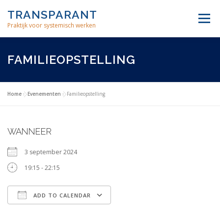
Skip
TRANSPARANT
to
Menu
content
Praktijk voor systemisch werken
INDIVIDUELE THERAPIE
FAMILIE OPSTELLINGEN
FAMILIEOPSTELLING
BEDRIJFSCOACHING
MEDITATIE
OVER ONS
Home
»
Evenementen
»
Familieopstelling
WANNEER
3 september 2024
19:15 - 22:15
ADD TO CALENDAR
Download ICS
Google Calendar
iCalendar
Office 365
Outlook Live