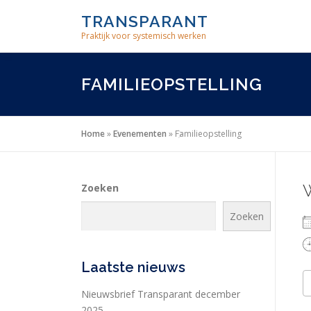
Skip
TRANSPARANT
to
Praktijk voor systemisch werken
content
FAMILIEOPSTELLING
Home
»
Evenementen
»
Familieopstelling
Zoeken
Zoeken
Laatste nieuws
Nieuwsbrief Transparant december
2025