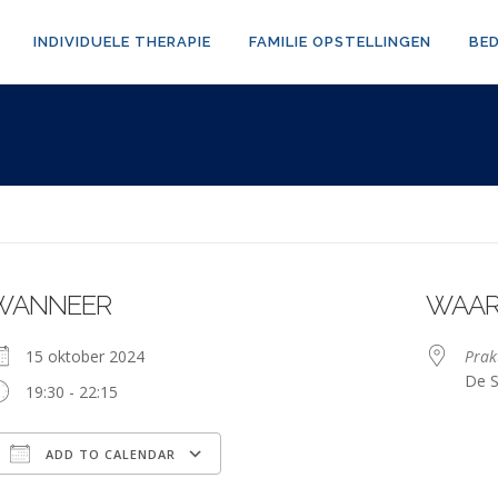
INDIVIDUELE THERAPIE
FAMILIE OPSTELLINGEN
BE
WANNEER
WAA
15 oktober 2024
Prak
De S
19:30 - 22:15
ADD TO CALENDAR
Download ICS
Google Calendar
iCalendar
Office 365
Outlook Live