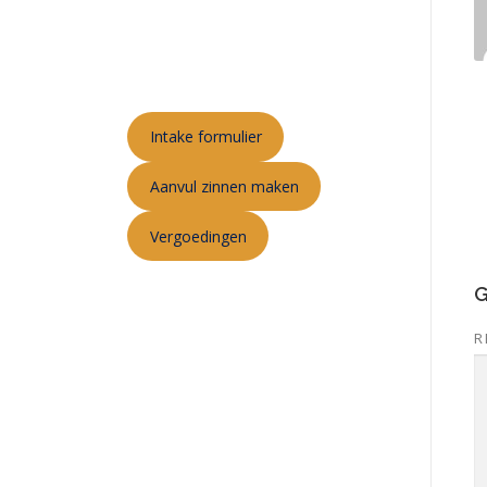
Intake formulier
Aanvul zinnen maken
Vergoedingen
G
R