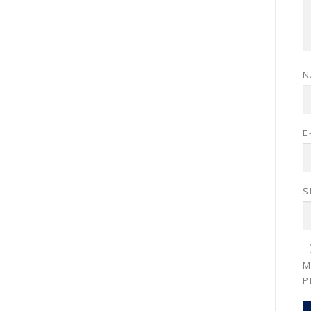
N
E
S
M
P