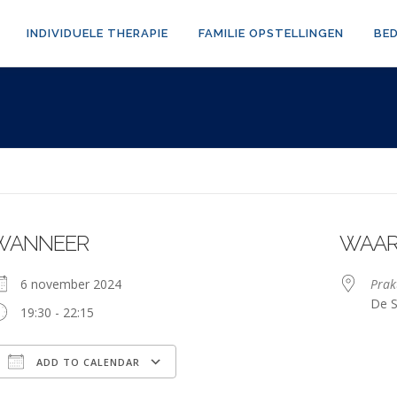
INDIVIDUELE THERAPIE
FAMILIE OPSTELLINGEN
BE
WANNEER
WAA
6 november 2024
Prak
De S
19:30 - 22:15
ADD TO CALENDAR
Download ICS
Google Calendar
iCalendar
Office 365
Outlook Live