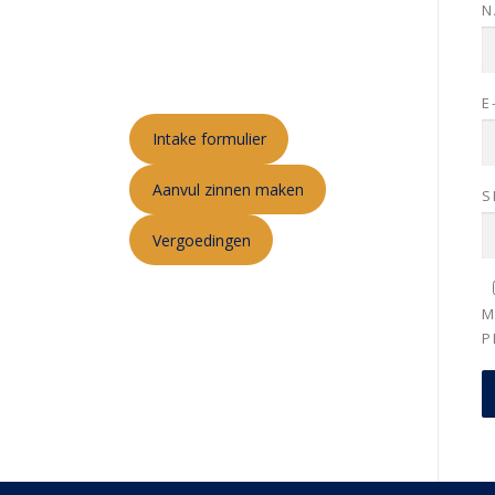
N
E
Intake formulier
Aanvul zinnen maken
S
Vergoedingen
M
P