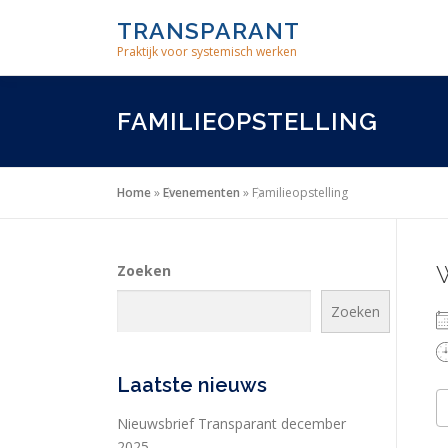
Skip
TRANSPARANT
to
Praktijk voor systemisch werken
content
FAMILIEOPSTELLING
Home
»
Evenementen
»
Familieopstelling
Zoeken
Zoeken
Laatste nieuws
Nieuwsbrief Transparant december
2025