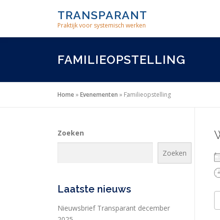
Skip
TRANSPARANT
to
Praktijk voor systemisch werken
content
FAMILIEOPSTELLING
Home
»
Evenementen
»
Familieopstelling
Zoeken
Zoeken
Laatste nieuws
Nieuwsbrief Transparant december
2025