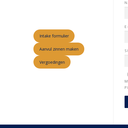
N
E
Intake formulier
Aanvul zinnen maken
S
Vergoedingen
M
P