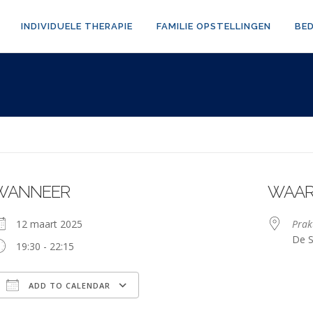
INDIVIDUELE THERAPIE
FAMILIE OPSTELLINGEN
BE
WANNEER
WAA
12 maart 2025
Prak
De S
19:30 - 22:15
ADD TO CALENDAR
Download ICS
Google Calendar
iCalendar
Office 365
Outlook Live